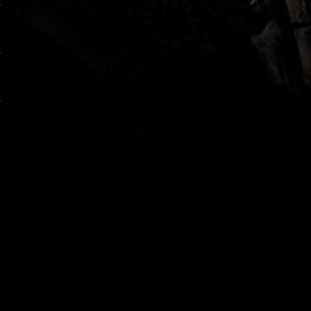
aure
Ich möchte nochmal an die
Clan Regel §6 erinnern....
11:01
toddyZ
JAAAAAAAA
16:13
aure
TODDDDDYYYYY !!!!!!!!
15:40
Come_X
Frohes Fest Euch wünsch ich
EUCH
12:49