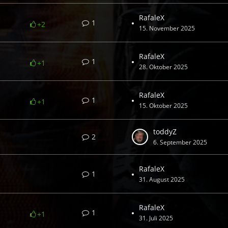
RafaleX
1
+2
15. November 2025
RafaleX
1
+1
28. Oktober 2025
RafaleX
1
+1
15. Oktober 2025
toddyZ
2
6. September 2025
RafaleX
1
31. August 2025
RafaleX
1
+1
31. Juli 2025