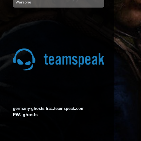
Warzone
Come_X
Iss eigentlich bald LAN
19:31
TCReddz
Es ist Mai
09:06
aure
naaaa tdz
11:39
toddyZ
16:12
germany-ghosts.fra1.teamspeak.com
PW: ghosts
Door Raffe
guggug
15:26