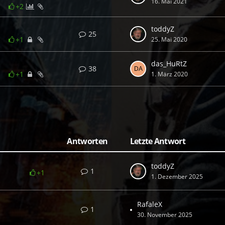
16. Mai 2021
+2
toddyZ
25
+1
25. Mai 2020
das_HuRtZ
38
+1
1. März 2020
Antworten
Letzte Antwort
toddyZ
1
+1
1. Dezember 2025
RafaleX
1
30. November 2025