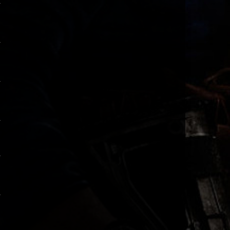
aure
EUSCHIIII : D
10:43
aure
EUSCHIIII : D
10:43
Spiritfight102
Ist das ein Schönes Wetter
15:27
Door Raffe
nabend
19:26
Come_X
na Gugge
21:50
Etha
bald ist Lan 🥰
19:44