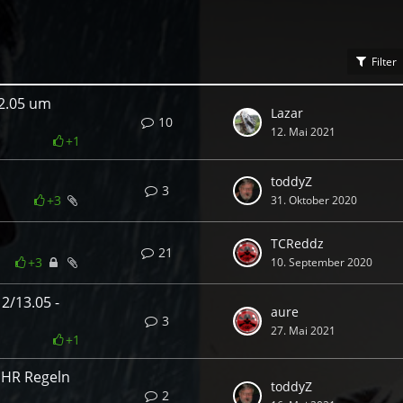
Filter
2.05 um
Lazar
10
12. Mai 2021
+1
toddyZ
3
+3
31. Oktober 2020
TCReddz
21
+3
10. September 2020
2/13.05 -
aure
3
27. Mai 2021
+1
UHR Regeln
toddyZ
2