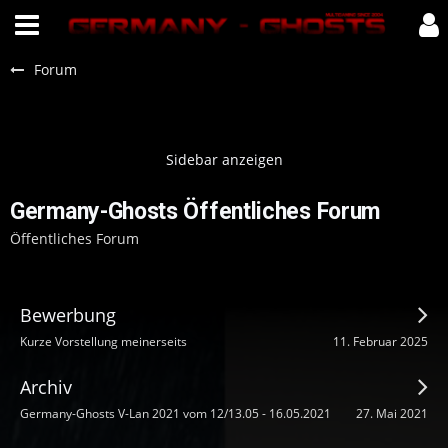
Forum
Germany-Ghosts Öffentliches Forum
Öffentliches Forum
Bewerbung
11. Februar 2025
Kurze Vorstellung meinerseits
Archiv
27. Mai 2021
Germany-Ghosts V-Lan 2021 vom 12/13.05 - 16.05.2021