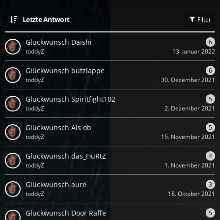
Letzte Antwort
Filter
Glückwunsch Daishi
6
toddyZ
13. Januar 2022
Glückwunsch butzlappe
6
toddyZ
30. Dezember 2021
Glückwunsch Spiritfight102
5
toddyZ
2. Dezember 2021
Glückwunsch Als ob
5
toddyZ
15. November 2021
Glückwunsch das_HuRtZ
4
toddyZ
1. November 2021
Glückwunsch aure
3
toddyZ
18. Oktober 2021
Glückwunsch Door Raffe
5