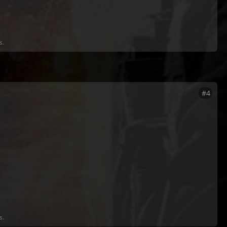
s.
#4
s.