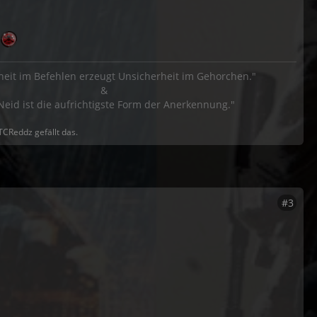
Z
heit im Befehlen erzeugt Unsicherheit im Gehorchen."
&
Neid ist die aufrichtigste Form der Anerkennung."
TCReddz gefällt das.
#3