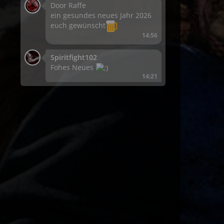
Door Raffe
ein gesundes neues Jahr 2026
euch gewünscht
14:56
Spiritfight102
Fohes Neues
14:21
Fanatic
Bald is wieder Mai!
18:20
Come_X
Iss eigentlich bald LAN
19:31
Come_X
Iss eigentlich bald LAN
19:31
TCReddz