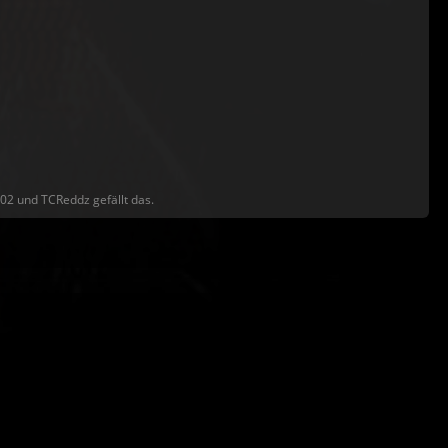
102 und TCReddz gefällt das.