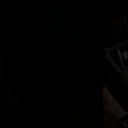
10:43
Spiritfight102
Ist das ein Schönes Wetter
15:27
Door Raffe
nabend
19:26
Come_X
na Gugge
21:50
Etha
bald ist Lan 🥰
19:44
aure
Ich möchte nochmal an die
Clan Regel §6 erinnern....
11:01