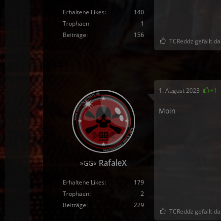
Erhaltene Likes
140
Trophäen
1
Beiträge
156
TCReddz gefällt da
1. August 2023
+1
Moin
RafaleX
»GG«
Erhaltene Likes
179
Trophäen
2
Beiträge
229
TCReddz gefällt da