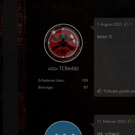
1. August 2023
+1
Moin !!!
TCReddz
»GG«
Erhaltene Likes
109
Beiträge
87
TCReddz gefällt da
11. Februar 2025
+
HA, schwul.