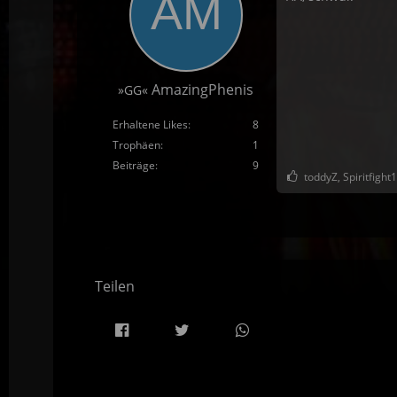
AmazingPhenis
»GG«
Erhaltene Likes
8
Trophäen
1
Beiträge
9
toddyZ, Spiritfight
Teilen