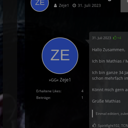
Zeje1
31. Juli 2023
31. Juli 2023
+4
Hallo Zusammen,
Ich bin Mathias / 
Ich bin ganze 34 
schon mehrfach i
Zeje1
»GG«
Könnt mich gern a
Erhaltene Likes
4
Beiträge
1
Grüße Mathias
Einmal editiert, zule
Spiritfight102, TCR