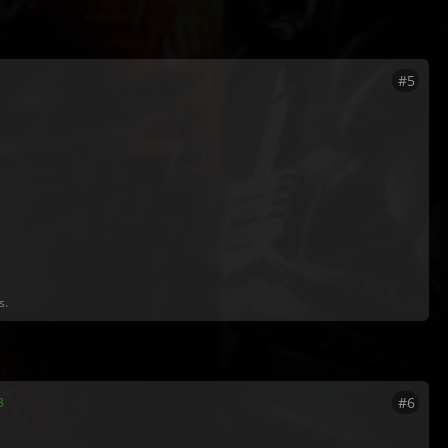
#5
s.
#6
3