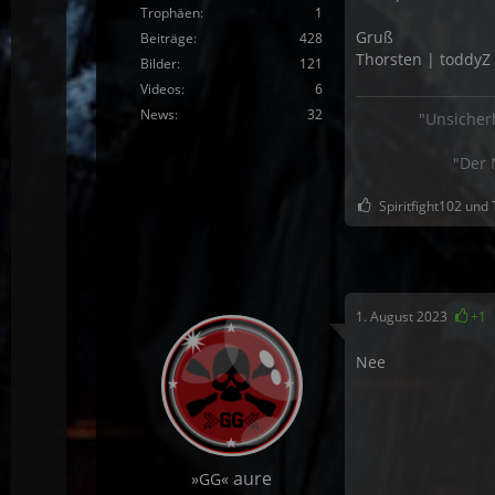
Trophäen
1
Gruß
Beiträge
428
Thorsten | toddy
Bilder
121
Videos
6
News
32
"Unsicher
"Der 
Spiritfight102 und 
1. August 2023
+1
Nee
aure
»GG«