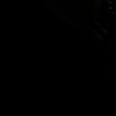
toddyZ
JAAAAAAAA
16:13
aure
TODDDDDYYYYY !!!!!!!!
15:40
Come_X
Frohes Fest Euch wünsch ich
EUCH
12:49