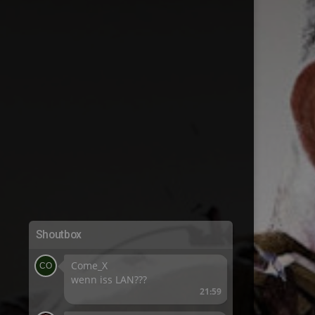
Shoutbox
Come_X
wenn iss LAN???
21:59