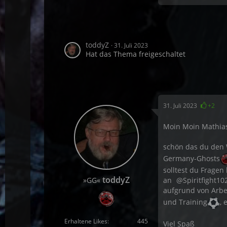
toddyZ
31. Juli 2023
Hat das Thema freigeschaltet
31. Juli 2023
+2
Moin Moin Mathias
schön das du den 
Germany-Ghosts
solltest du Frage
toddyZ
»GG«
an
Spiritfight10
aufgrund von Arbe
und Training
,
Erhaltene Likes
445
Viel Spaß