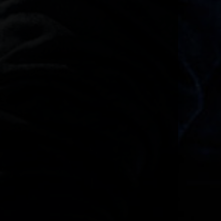
Es ist Mai
09:06
aure
naaaa tdz
11:39
toddyZ
16:12
Door Raffe
guggug
15:26
aure
EUSCHIIII : D
10:43
aure
EUSCHIIII : D