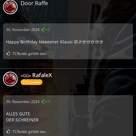
Door Raffe
30. November 2024
+1
Happy Birthday kleeeener Klausi 🤣🎉🍺🍺🍺🍺🍺
TCReddz gefällt das.
RafaleX
»GG«
CO-Leader
30. November 2024
+1
ALLES GUTE
DER SCHREINER
TCReddz gefällt das.