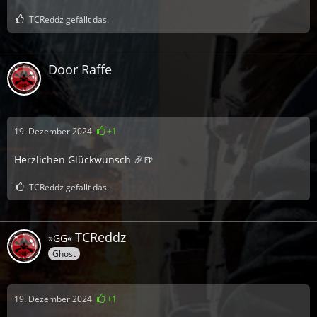
TCReddz gefällt das.
Door Raffe
19. Dezember 2024
+1
Herzlichen Glückwunsch 🎉
🍺
TCReddz gefällt das.
TCReddz
»GG«
Ghost
19. Dezember 2024
+1