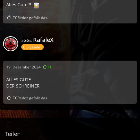
Alles Gute!!!
TCReddz gefällt das.
RafaleX
»GG«
CO-Leader
19. Dezember 2024
+1
ALLES GUTE
DER SCHREINER
TCReddz gefällt das.
Teilen