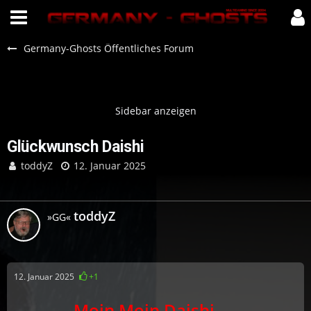
Germany-Ghosts Öffentliches Forum
Glückwunsch Daishi
toddyZ
12. Januar 2025
toddyZ
»GG«
12. Januar 2025
+1
Moin Moin Daishi
…..