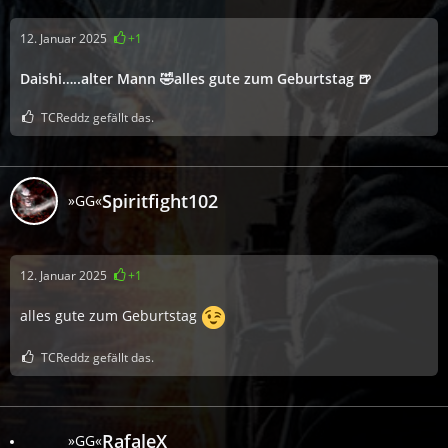
12. Januar 2025
+1
Daishi…..alter Mann 🤣alles gute zum Geburtstag 🍺
TCReddz gefällt das.
Spiritfight102
»GG«
12. Januar 2025
+1
alles gute zum Geburtstag
TCReddz gefällt das.
RafaleX
»GG«