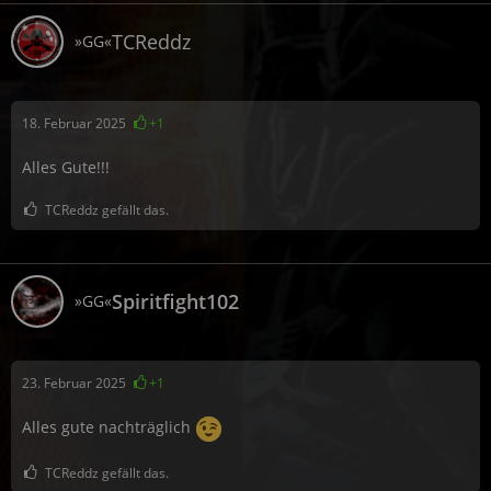
TCReddz
»GG«
18. Februar 2025
+1
Alles Gute!!!
TCReddz gefällt das.
Spiritfight102
»GG«
23. Februar 2025
+1
Alles gute nachträglich
TCReddz gefällt das.