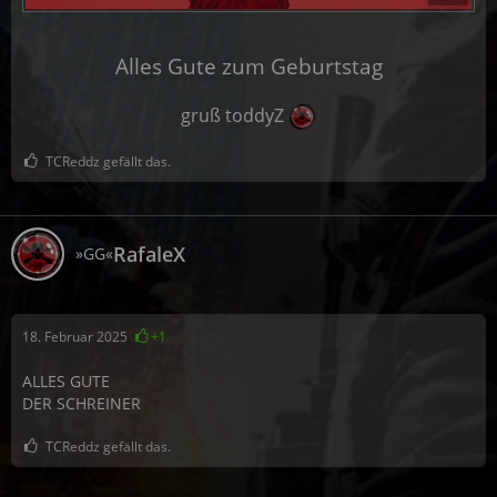
Alles Gute zum Geburtstag
gruß toddyZ
TCReddz gefällt das.
RafaleX
»GG«
18. Februar 2025
+1
ALLES GUTE
DER SCHREINER
TCReddz gefällt das.