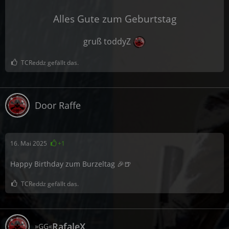
Alles Gute zum Geburtstag
gruß toddyZ
TCReddz gefällt das.
Door Raffe
16. Mai 2025
+1
Happy Birthday zum Burzeltag 🎉🍺
TCReddz gefällt das.
RafaleX
»GG«