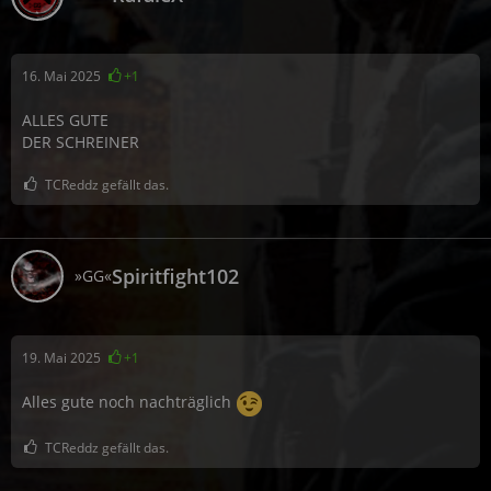
16. Mai 2025
+1
ALLES GUTE
DER SCHREINER
TCReddz gefällt das.
Spiritfight102
»GG«
19. Mai 2025
+1
Alles gute noch nachträglich
TCReddz gefällt das.