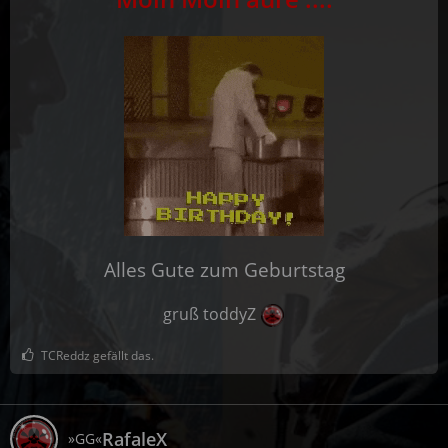
Alles Gute zum Geburtstag
gruß toddyZ
TCReddz gefällt das.
RafaleX
»GG«