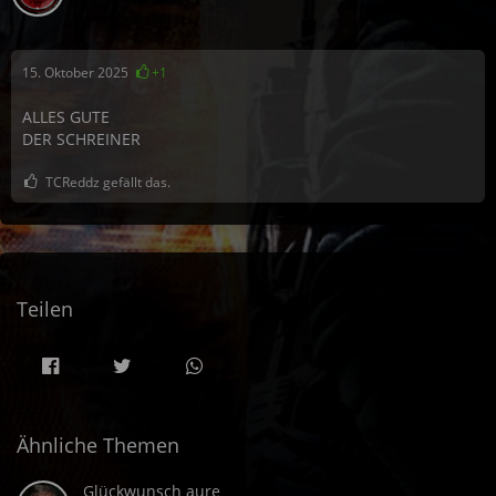
15. Oktober 2025
+1
ALLES GUTE
DER SCHREINER
TCReddz gefällt das.
Teilen
Ähnliche Themen
Glückwunsch aure