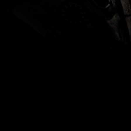
Es ist Mai
09:06
aure
naaaa tdz
11:39
toddyZ
16:12
Door Raffe
guggug
15:26
aure
EUSCHIIII : D
10:43
aure
EUSCHIIII : D