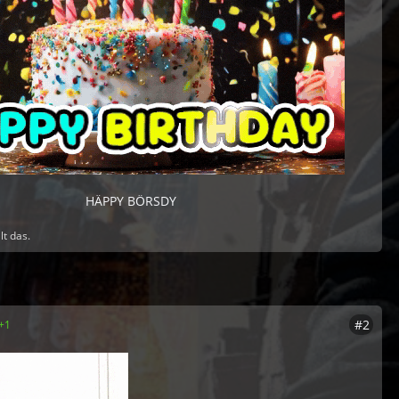
HÄPPY BÖRSDY
lt das.
#2
+1