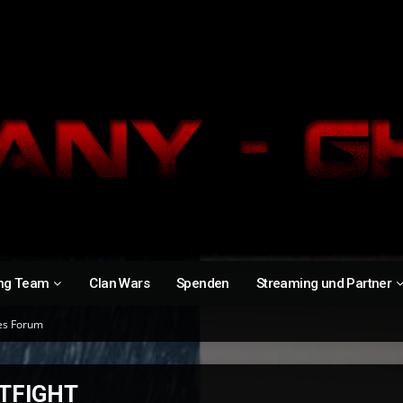
ng Team
Clan Wars
Spenden
Streaming und Partner
es Forum
TFIGHT