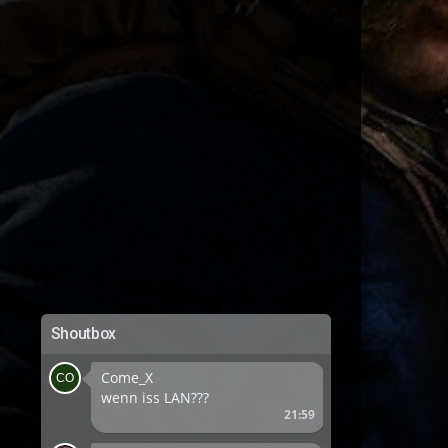
Shoutbox
Come_X
wenn iss LAN???
21:59