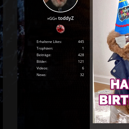
toddyZ
»GG«
Erhaltene Likes
445
Trophäen
1
Beiträge
428
Bilder
121
Videos
6
News
32