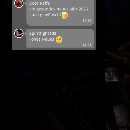
Door Raffe
ein gesundes neues Jahr 2026
euch gewünscht
14:56
Spiritfight102
Fohes Neues
14:21
Fanatic
Bald is wieder Mai!
18:20
Come_X
Iss eigentlich bald LAN
19:31
Come_X
Iss eigentlich bald LAN
19:31
TCReddz