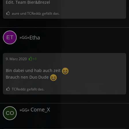
Edit. Team Bier&Brezel
aure und TCReddz gefällt das.
Etha
»GG«
9. März 2020
+1
Bin dabei und hab auch zeit
Brauch nen Duo Dude
TCReddz gefällt das.
Come_X
»GG«