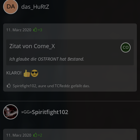
das_HuRtZ
11. März 2020
+3
Zitat von Come_X
Ich glaube die OSTFRONT hat Bestand.
KLARO!
Spiritfight102, aure und TCReddz gefällt das.
Spiritfight102
»GG«
11. März 2020
+2