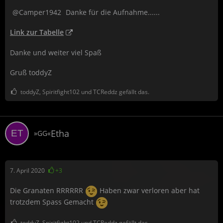
Camper1942
Danke für die Aufnahme......
Link zur Tabelle
Danke und weiter viel Spaß
Gruß toddyZ
toddyZ, Spiritfight102 und TCReddz gefällt das.
Etha
»GG«
7. April 2020
+3
Die Granaten RRRRRR
Haben zwar verloren aber hat
trotzdem Spass Gemacht
toddyZ, Spiritfight102 und TCReddz gefällt das.