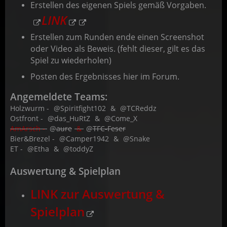
Erstellen des eigenen Spiels gemäß Vorgaben.
LINK
Erstellen zum Runden ende einen Screenshot
oder Video als Beweis. (fehlt dieser, gilt es das
Spiel zu wiederholen)
Posten des Ergebnisses hier im Forum.
Angemeldete Teams:
Holzwurm -
Spiritfight102
&
TCReddz
Ostfront -
das_HuRtZ
&
Come_X
AmArsch -
aure
&
TFC-Feser
Bier&Brezel -
Camper1942
&
Snake
ET -
Etha
&
toddyZ
Auswertung & Spielplan
LINK zur Auswertung &
Spielplan