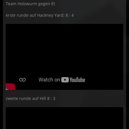
Team Holzwurm gegen Et
erste runde auf Hackney Yard: 8 : 4
zweite runde auf Hill 8 : 3