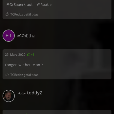
DrSauerkraut
Rookie
TCReddz gefällt das.
Etha
»GG«
25. März 2020
+1
Fangen wir heute an ?
TCReddz gefällt das.
toddyZ
»GG«