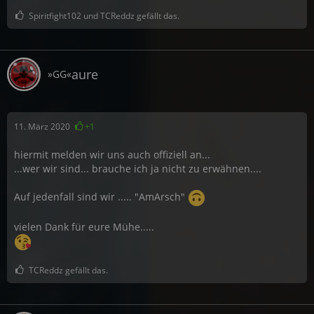
Spiritfight102 und TCReddz gefällt das.
aure
»GG«
11. März 2020
+1
hiermit melden wir uns auch offiziell an...
...wer wir sind... brauche ich ja nicht zu erwähnen....
Auf jedenfall sind wir ..... "AmArsch"
vielen Dank für eure Mühe.....
TCReddz gefällt das.