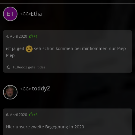
Etha
»GG«
4. April 2020
+1
ist ja geil
seh schon kommen bei mir kommen nur Piep
Piep
TCReddz gefällt das.
toddyZ
»GG«
6. April 2020
+3
Hier unsere zweite Begegnung in 2020