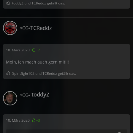
toddyZ und TCReddz gefällt das.
TCReddz
»GG«
10. März 2020
+2
Moin, ich mach auch gern mit!!!
Spiritfight102 und TCReddz gefällt das.
toddyZ
»GG«
10. März 2020
+3