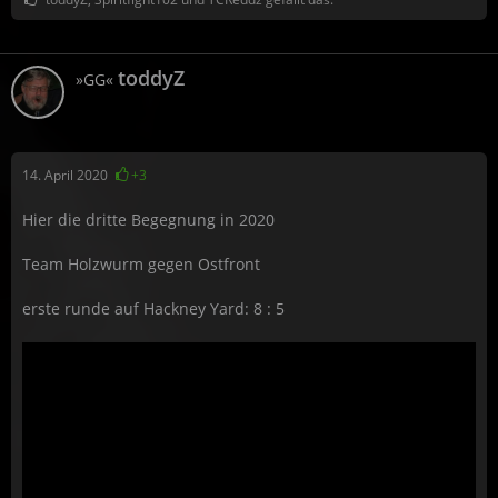
toddyZ
»GG«
14. April 2020
+3
Hier die dritte Begegnung in 2020
Team Holzwurm gegen Ostfront
erste runde auf Hackney Yard: 8 : 5