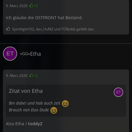
9. März 2020
+3
Ich glaube die OSTFRONT hat Bestand.
Spiritfight102, das_HuRtZ und TCReddz gefällt das.
Etha
»GG«
9. März 2020
+2
Zitat von Etha
Bin dabei und hab auch zeit
Brauch nen Duo Dude
Also Etha /
toddyZ