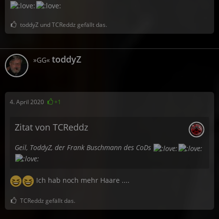
toddyZ und TCReddz gefällt das.
toddyZ
»GG«
4. April 2020
+1
Zitat von TCReddz
Geil, ToddyZ, der Frank Buschmann des CoDs
Ich hab noch mehr Haare ....
TCReddz gefällt das.