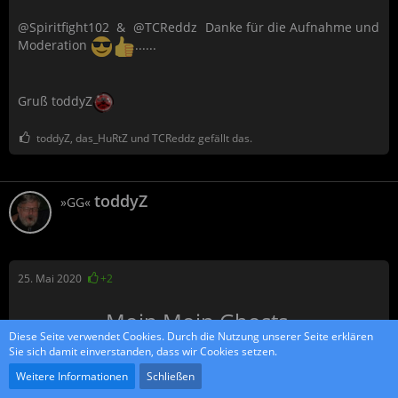
@Spiritfight102
&
TCReddz
Danke für die Aufnahme und
Moderation
......
Gruß toddyZ
toddyZ, das_HuRtZ und TCReddz gefällt das.
toddyZ
»GG«
25. Mai 2020
+2
Moin Moin Ghosts,
Diese Seite verwendet Cookies. Durch die Nutzung unserer Seite erklären
das Ergebnis steht...........
Sie sich damit einverstanden, dass wir Cookies setzen.
Weitere Informationen
Schließen