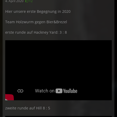
4. April 2020
+2
Hier unsere erste Begegnung in 2020
Team Holzwurm gegen Bier&Brezel
erste runde auf Hackney Yard: 3 : 8
zweite runde auf Hill 8 : 5