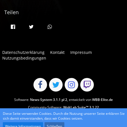
Teilen
Datenschutzerklärung
Kontakt
Impressum
Nutzungsbedingungen
Software:
News-System 3.1.1 pl 2
, entwickelt von
WBB-Elite.de
Community-Software:
WoltLab Suite™ 3.1.22
Diese Seite verwendet Cookies. Durch die Nutzung unserer Seite erklären Sie
Stil:
Lucent
, erstellt von
wewexmedia
sich damit einverstanden, dass wir Cookies setzen.
Weitere Informationen
Schließen