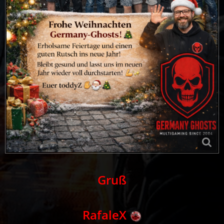
Gruß
RafaleX