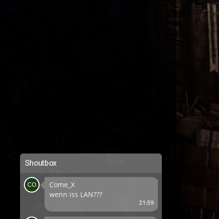
Shoutbox
Come_X
wenn iss LAN???
21:59