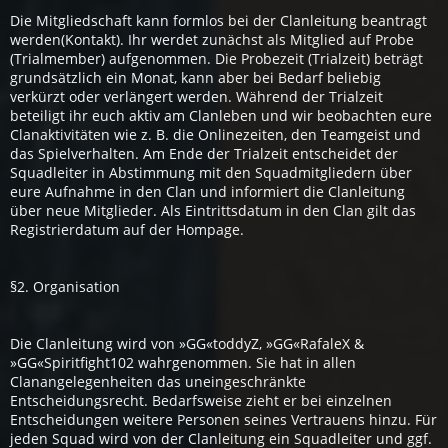
Die Mitgliedschaft kann formlos bei der Clanleitung beantragt
werden(Kontakt). Ihr werdet zunächst als Mitglied auf Probe
(Trialmember) aufgenommen. Die Probezeit (Trialzeit) beträgt
grundsätzlich ein Monat, kann aber bei Bedarf beliebig
verkürzt oder verlängert werden. Während der Trialzeit
beteiligt ihr euch aktiv am Clanleben und wir beobachten eure
Clanaktivitäten wie z. B. die Onlinezeiten, den Teamgeist und
das Spielverhalten. Am Ende der Trialzeit entscheidet der
Squadleiter in Abstimmung mit den Squadmitgliedern über
eure Aufnahme in den Clan und informiert die Clanleitung
über neue Mitglieder. Als Eintrittsdatum in den Clan gilt das
Registrierdatum auf der Hompage.
§2. Organisation
Die Clanleitung wird von »GG«toddyZ, »GG«RafaleX &
»GG«Spiritfight102 wahrgenommen. Sie hat in allen
Clanangelegenheiten das uneingeschränkte
Entscheidungsrecht. Bedarfsweise zieht er bei einzelnen
Entscheidungen weitere Personen seines Vertrauens hinzu. Für
jeden Squad wird von der Clanleitung ein Squadleiter und ggf.