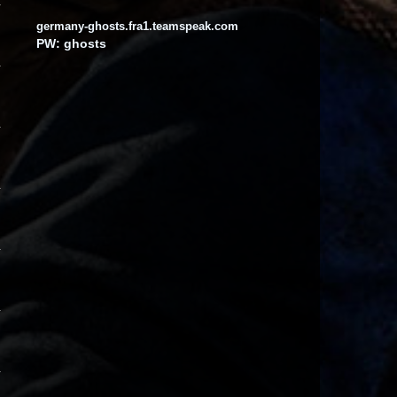
16:12
germany-ghosts.fra1.teamspeak.com
PW: ghosts
Door Raffe
guggug
15:26
aure
EUSCHIIII : D
10:43
aure
EUSCHIIII : D
10:43
Spiritfight102
Ist das ein Schönes Wetter
15:27
Door Raffe
nabend
19:26