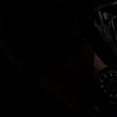
Come_X
Frohes Fest Euch wünsch ich
EUCH
12:49