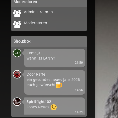
Moderatoren
Administratoren
Moderatoren
Shoutbox
Come_X
wenn iss LAN???
21:59
Door Raffe
ein gesundes neues Jahr 2026
euch gewünscht
14:56
Spiritfight102
Fohes Neues
14:21