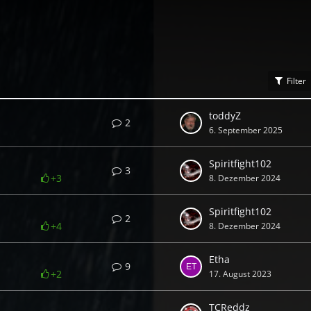
Filter
toddyZ
2
6. September 2025
Spiritfight102
3
+3
8. Dezember 2024
Spiritfight102
2
+4
8. Dezember 2024
Etha
9
+2
17. August 2023
TCReddz