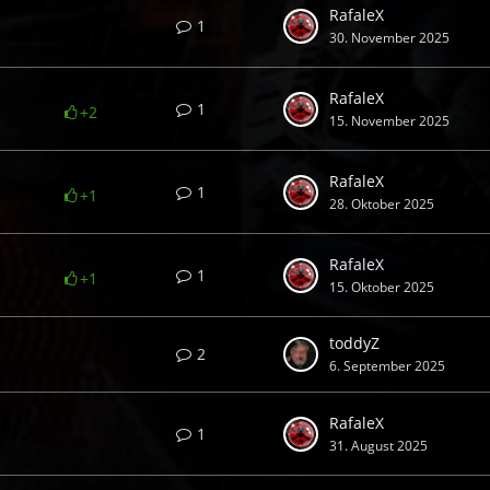
RafaleX
1
30. November 2025
RafaleX
1
+2
15. November 2025
RafaleX
1
+1
28. Oktober 2025
RafaleX
1
+1
15. Oktober 2025
toddyZ
2
6. September 2025
RafaleX
1
31. August 2025