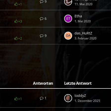
9
+1
11. Mai 2020
Etha
6
+3
1. Mai 2020
das_HuRtZ
9
+2
3. Februar 2020
Antworten
Letzte Antwort
toddyZ
1
+1
1. Dezember 2025