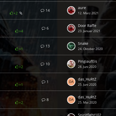
aure
14
+2
12. März 2021
Door Raffe
6
+4
23. Januar 2021
Snake
13
+1
24. Oktober 2020
PingiaufEis
10
+2
28. Juni 2020
das_HuRtZ
1
+1
25. Juni 2020
das_HuRtZ
8
+2
25. Mai 2020
Spiritfight102