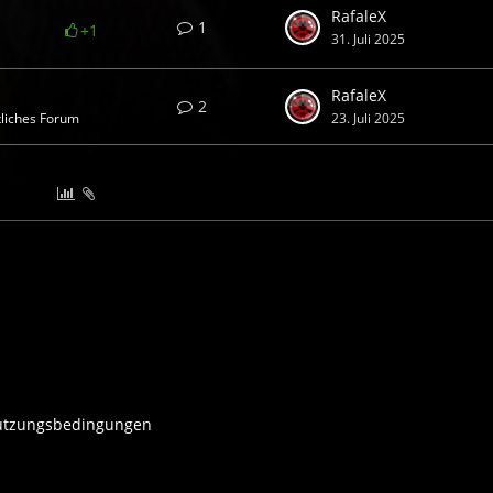
RafaleX
1
+1
31. Juli 2025
RafaleX
2
liches Forum
23. Juli 2025
tzungsbedingungen