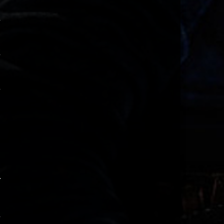
Come_X
na Gugge
21:50
Etha
bald ist Lan 🥰
19:44
aure
Ich möchte nochmal an die
Clan Regel §6 erinnern....
11:01
toddyZ
JAAAAAAAA
16:13
aure
TODDDDDYYYYY !!!!!!!!
15:40