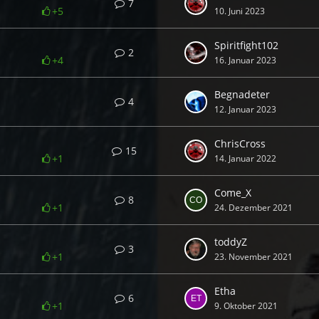
7
+5
10. Juni 2023
Spiritfight102
2
+4
16. Januar 2023
Begnadeter
4
12. Januar 2023
ChrisCross
15
+1
14. Januar 2022
Come_X
8
+1
24. Dezember 2021
toddyZ
3
+1
23. November 2021
Etha
6
+1
9. Oktober 2021